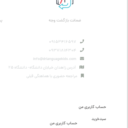
ضمانت بازگشت وجه
پش
09153416597
09371814304
info@drlanguagekids.com
آدرس زاهدان خیابان دانشگاه- دانشگاه 25
مراجعه حضوری با هماهنگی قبلی
دسترسی سریع
حساب کاربری من
دسترسی سریع
سبدخرید
حساب کاربری من