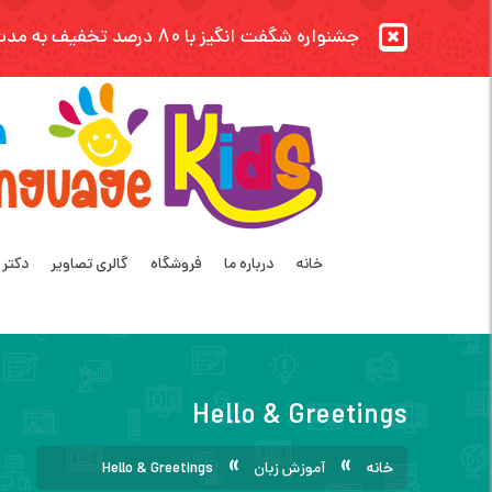
جشنواره شگفت انگیز با 80 درصد تخفیف به مدت محدود شروع شد.بجنب تا دیر نشده!
خانه
درباره ما
فروشگاه
گالری تصاویر
دکتر 
Hello & Greetings
»
»
خانه
آموزش زبان
Hello & Greetings