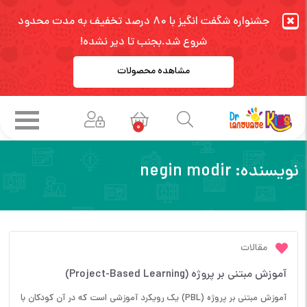
جشنواره شگفت انگیز با 80 درصد تخفیف به مدت محدود
شروع شد.بجنب تا دیر نشده!
مشاهده محصولات
0
نویسنده:
negin modir
مقالات
آموزش مبتنی بر پروژه (Project-Based Learning)
آموزش مبتنی بر پروژه (PBL) یک رویکرد آموزشی است که در آن کودکان با