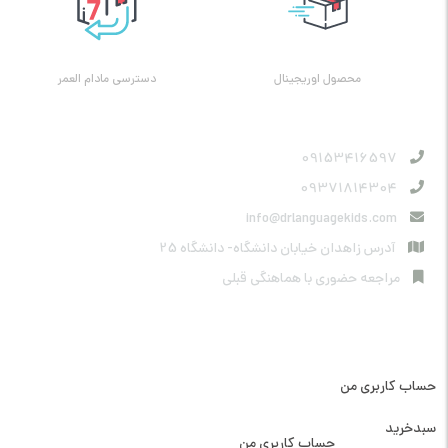
محصول اوریجینال
دسترسی مادام العمر
09153416597
09371814304
info@drlanguagekids.com
آدرس زاهدان خیابان دانشگاه- دانشگاه 25
مراجعه حضوری با هماهنگی قبلی
دسترسی سریع
حساب کاربری من
دسترسی سریع
سبدخرید
حساب کاربری من