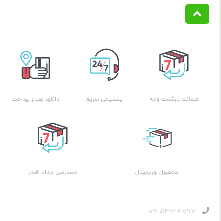
ضمانت بازگشت وجه
پشتیبانی سریع
دانلود بعداز پرداخت
محصول اوریجینال
دسترسی مادام العمر
09153416597